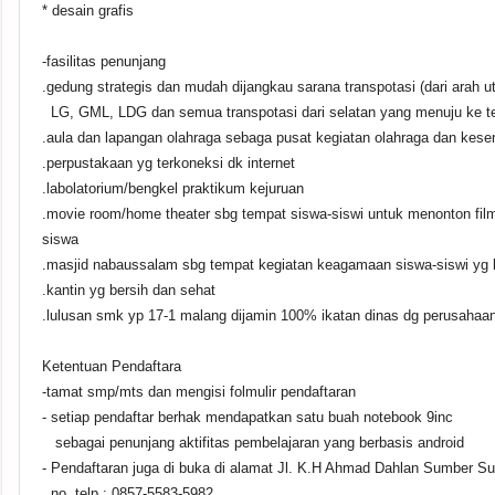
* desain grafis
-fasilitas penunjang
.gedung strategis dan mudah dijangkau sarana transpotasi (dari arah
LG, GML, LDG dan semua transpotasi dari selatan yang menuju ke te
.aula dan lapangan olahraga sebaga pusat kegiatan olahraga dan kese
.perpustakaan yg terkoneksi dk internet
.labolatorium/bengkel praktikum kejuruan
.movie room/home theater sbg tempat siswa-siswi untuk menonton fi
siswa
.masjid nabaussalam sbg tempat kegiatan keagamaan siswa-siswi yg
.kantin yg bersih dan sehat
.lulusan smk yp 17-1 malang dijamin 100% ikatan dinas dg perusahaa
Ketentuan Pendaftara
-tamat smp/mts dan mengisi folmulir pendaftaran
- setiap pendaftar berhak mendapatkan satu buah notebook 9inc
sebagai penunjang aktifitas pembelajaran yang berbasis android
- Pendaftaran juga di buka di alamat Jl. K.H Ahmad Dahlan Sumber Su
no. telp : 0857-5583-5982