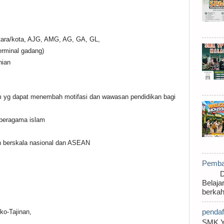
 utara/kota, AJG, AMG, AG, GA, GL,
rminal gadang)
nian
lm yg dapat menembah motifasi dan wawasan pendidikan bagi
 beragama islam
n berskala nasional dan ASEAN
Pembag
Disam
Belaja
berkahi
pendaf
ko-Tajinan,
SMK Y