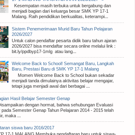
Kesempatan masih terbuka untuk bergabung dan
menjadi bagian dari keluarga besar SMK YP 17-1
Malang. Raih pendidikan berkualitas, keterampi...
Sistem Penemerimaan Murid Baru Tahun Pelajaran
2026/2027
Untuk calon pendaftar pesarta didik baru tahun ajaran
2026/2027 bisa mendaftar secara online melalui link :
bit.ly/ppdbyp17-1mlg atau lang...
Welcome Back to School! Semangat Baru, Langkah
Baru, Prestasi Baru di SMK YP 17-1 Malang
Momen Welcome Back to School bukan sekadar
menjadi tanda dimulainya aktivitas belajar mengajar,
tetapi juga menjadi awal dari berbagai ...
ian Hasil Belajar Semester Genap
paikan dengan hormat, bahwa sehubungan Evaluasi
r pada Semester Genap Tahun Pelajaran 2014 - 2015 telah
r, maka ...
taran siswa baru 2016/2017
P 17-1 MALANG Membuka pendaftaran baru untuk siswa-