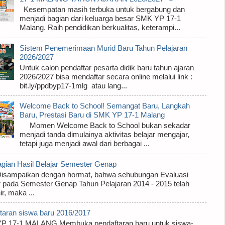
Kesempatan masih terbuka untuk bergabung dan
menjadi bagian dari keluarga besar SMK YP 17-1
Malang. Raih pendidikan berkualitas, keterampi...
Sistem Penemerimaan Murid Baru Tahun Pelajaran
2026/2027
Untuk calon pendaftar pesarta didik baru tahun ajaran
2026/2027 bisa mendaftar secara online melalui link :
bit.ly/ppdbyp17-1mlg atau lang...
Welcome Back to School! Semangat Baru, Langkah
Baru, Prestasi Baru di SMK YP 17-1 Malang
Momen Welcome Back to School bukan sekadar
menjadi tanda dimulainya aktivitas belajar mengajar,
tetapi juga menjadi awal dari berbagai ...
ian Hasil Belajar Semester Genap
paikan dengan hormat, bahwa sehubungan Evaluasi
r pada Semester Genap Tahun Pelajaran 2014 - 2015 telah
r, maka ...
taran siswa baru 2016/2017
P 17-1 MALANG Membuka pendaftaran baru untuk siswa-