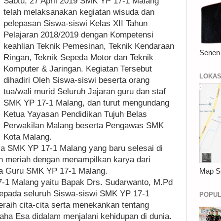
Sabtu, 27 April 2019 SMK YP 17-1 Malang
telah melaksanakan kegiatan wisuda dan
pelepasan Siswa-siswi Kelas XII Tahun
Pelajaran 2018/2019 dengan Kompetensi
keahlian Teknik Pemesinan, Teknik Kendaraan
Senen
Ringan, Teknik Sepeda Motor dan Teknik
Komputer & Jaringan. Kegiatan Tersebut
LOKAS
dihadiri Oleh Siswa-siswi beserta orang
tua/wali murid Seluruh Jajaran guru dan staf
SMK YP 17-1 Malang, dan turut mengundang
Ketua Yayasan Pendidikan Tujuh Belas
Perwakilan Malang beserta Pengawas SMK
Kota Malang.
la SMK YP 17-1 Malang yang baru selesai di
an meriah dengan menampilkan karya dari
rta Guru SMK YP 17-1 Malang.
Map S
-1 Malang yaitu Bapak Drs. Sudarwanto, M.Pd
epada seluruh Siswa-siswi SMK YP 17-1
POPUL
raih cita-cita serta menekankan tentang
ha Esa didalam menjalani kehidupan di dunia.