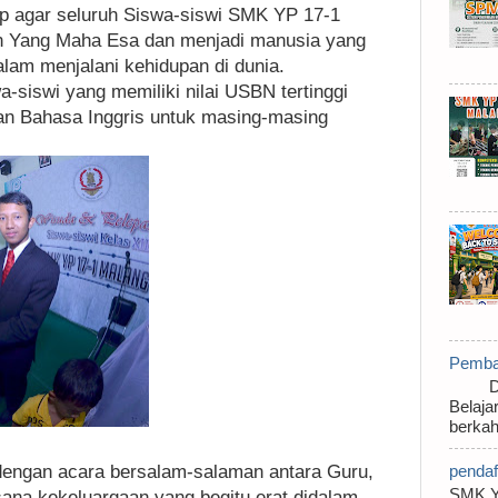
ap agar seluruh Siswa-siswi SMK YP 17-1
n Yang Maha Esa dan menjadi manusia yang
lam menjalani kehidupan di dunia.
a-siswi yang memiliki nilai USBN tertinggi
an Bahasa Inggris untuk masing-masing
Pembag
Disam
Belaja
berkahi
n dengan acara bersalam-salaman antara Guru,
pendaf
SMK Y
ana kekeluargaan yang begitu erat didalam